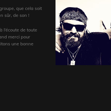
 groupe, que cela soit
n sûr, de son !
 l’écoute de toute
rand merci pour
aitons une bonne