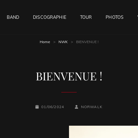
BAND
DISCOGRAPHIE
TOUR
PHOTOS
Home
>
NWK
>
BIENVENUE !
BIENVENUE !
POSTED-
BY
BYLINE
01/06/2024
NORWALK
ON
LINE